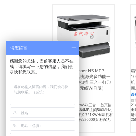
当代办公（Dangdaioa)
其它
请您留言
感谢您的关注，当前客服人员不在
线，请填写一下您的信息，我们会
惠普（HP）Laser NS MFP
惠
尽快和您联系。
1005W 智能闪充激光多功能一
1
体机 打印复印扫描 三合一打印
机
机 商用办公（无线WIFI版）
商
设备渠道分销
设
价格:
￥1990.00
价
21/20 ppm (letter/A4),三合一,首页输
21
出时间7.6S,内存64MB主频500MHz,
出时
进纸盒150页,能耗0.721KWH/周,耗材
进
5000页,感光鼓寿命20000页,标配无
2
线打印