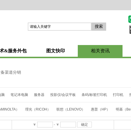
搜索
术&服务外包
图文快印
相关资讯
设备渠道分销
电脑
笔记本电脑
服务器
投影仪/会议平板
条码/标签打印机
打印机
MINOLTA）
理光（RICOH）
联想（LENOVO）
惠普（HP）
明基（Be
KPAD
戴尔（DELL)
斑马（ZEBRA）
兄弟（BROTHER）
佳能(CANON
￥
-
￥
确定