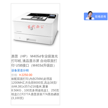
惠普（HP） M405d专业级激光
打印机 液晶显示屏 自动双面打
印 USB接口（M403d升级款）
设备渠道分销
价格:
￥2250.00
标配双面打印,内存256M,处理器
1200MHZ,月负荷8000页,高达38页/
分钟,381x357x216毫米,重量
8.56KG，100页多用途纸盒1、250页
纸盒2,CF277A 惠普原装77A黑色硒鼓
(3,100页)