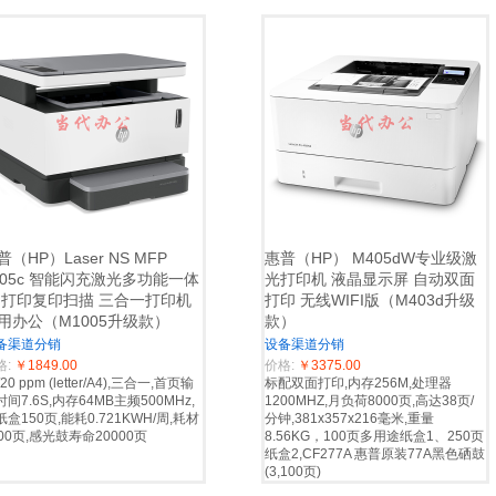
普（HP）Laser NS MFP
惠普（HP） M405dW专业级激
005c 智能闪充激光多功能一体
光打印机 液晶显示屏 自动双面
 打印复印扫描 三合一打印机
打印 无线WIFI版（M403d升级
用办公（M1005升级款）
款）
备渠道分销
设备渠道分销
格:
￥1849.00
价格:
￥3375.00
/20 ppm (letter/A4),三合一,首页输
标配双面打印,内存256M,处理器
间7.6S,内存64MB主频500MHz,
1200MHZ,月负荷8000页,高达38页/
纸盒150页,能耗0.721KWH/周,耗材
分钟,381x357x216毫米,重量
500页,感光鼓寿命20000页
8.56KG，100页多用途纸盒1、250页
纸盒2,CF277A 惠普原装77A黑色硒鼓
(3,100页)