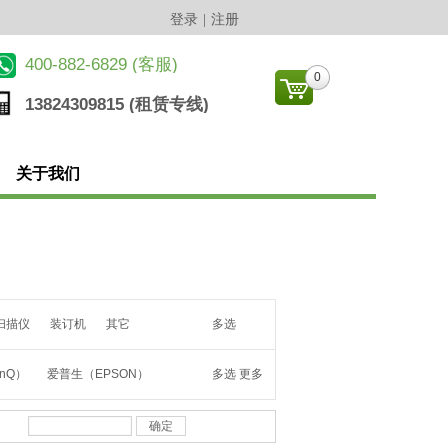
登录
|
注册
​400-882-6829 (客服)
0
13824309815 (
租赁专线
)
关于我们
扫描仪
装订机
其它
多选
nQ）
爱普生（EPSON）
多选
更多
)
富士康
MAXHUB
确定