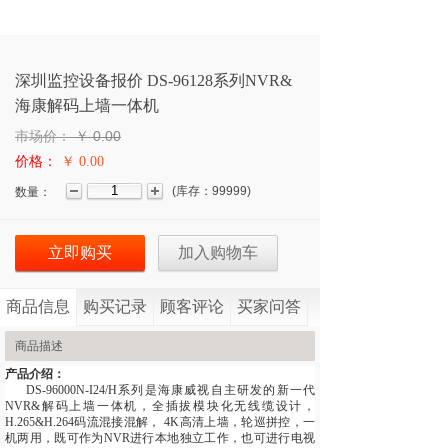
深圳监控设备报价 DS-96128系列NVR&
海康解码上墙一体机
市场价：
￥
0.00
价格：
￥ 0.00
(
库存：
99999
)
数量：
立即购买
加入购物车
商品信息
购买记录
顾客评论
买家问答
商品描述
产品介绍：
DS-96000N-I24/H系列是海康威视自主研发的新一代
NVR&解码上墙一体机，全插拔模块化无线缆设计，
H.265&H.264码流混接混解， 4K高清上墙，轮巡拼控，一
机两用，既可作为NVR进行本地独立工作，也可进行电视