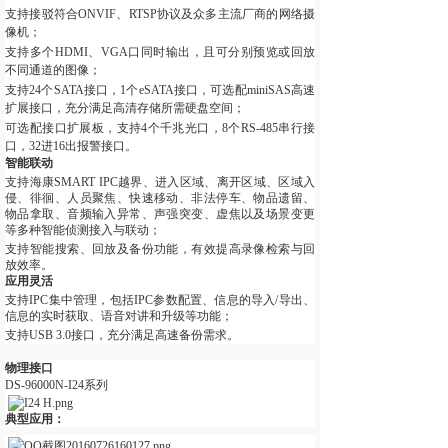
支持接驳符合ONVIF、RTSP协议及众多主流厂商的网络摄
像机；
支持多个HDMI、VGA口同时输出，且可分别预览或回放
不同通道的图像；
支持24个SATA接口，1个eSATA接口，可选配miniSAS高速
扩展接口，充分满足高清存储所需硬盘空间；
可选配接口扩展板，支持4个千兆光口，8个RS-485串行接
口，32进16出报警接口。
智能联动
支持海康SMART IPC越界、进入区域、离开区域、区域入
侵、徘徊、人员聚焦、快速移动、非法停车、物品遗留、
物品拿取、音频输入异常、声强突变、虚焦以及场景变更
等多种智能侦测接入与联动；
支持智能搜索、回放及备份功能，有效提高录像检索与回
放效率。
应用灵活
支持IPC集中管理，包括IPC参数配置、信息的导入/导出、
信息的实时获取、语音对讲和升级等功能；
支持USB 3.0接口，充分满足高速备份需求。
物理接口
DS-96000N-I24系列
典型应用：