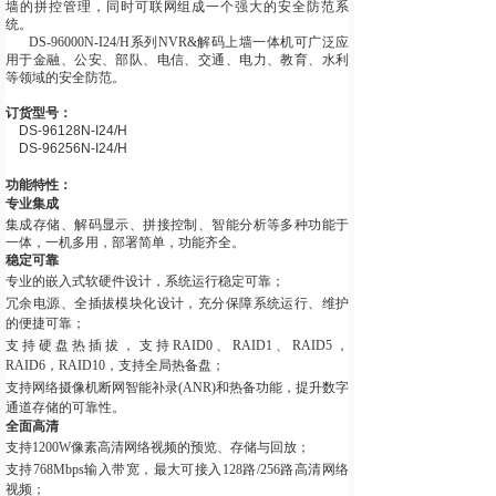
墙的拼控管理，同时可联网组成一个强大的安全防范系
统。
DS-96000N-I24/H系列NVR&解码上墙一体机可广泛应
用于金融、公安、部队、电信、交通、电力、教育、水利
等领域的安全防范。
订货型号：
DS-96128N-I24/H
DS-96256N-I24/H
功能特性：
专业集成
集成存储、解码显示、拼接控制、智能分析等多种功能于
一体，一机多用，部署简单，功能齐全。
稳定可靠
专业的嵌入式软硬件设计，系统运行稳定可靠；
冗余电源、全插拔模块化设计，充分保障系统运行、维护
的便捷可靠；
支持硬盘热插拔，支持RAID0、RAID1、RAID5，
RAID6，RAID10，支持全局热备盘；
支持网络摄像机断网智能补录(ANR)和热备功能，提升数字
通道存储的可靠性。
全面高清
支持1200W像素高清网络视频的预览、存储与回放；
支持768Mbps输入带宽，最大可接入128路/256路高清网络
视频；