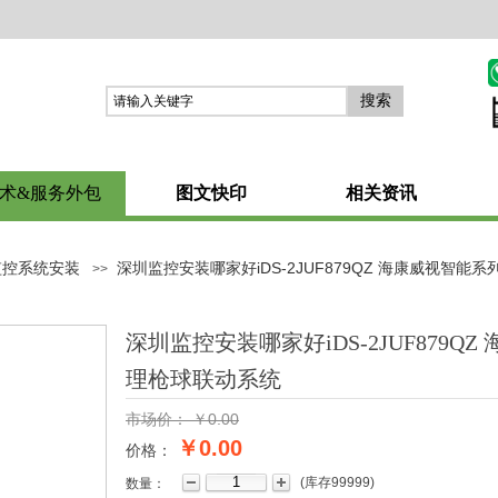
搜索
术&服务外包
图文快印
相关资讯
监控系统安装
深圳监控安装哪家好iDS-2JUF879QZ 海康威视智
>>
深圳监控安装哪家好iDS-2JUF879Q
理枪球联动系统
市场价：
￥
0.00
￥0.00
价格：
(
库存
99999
)
数量：