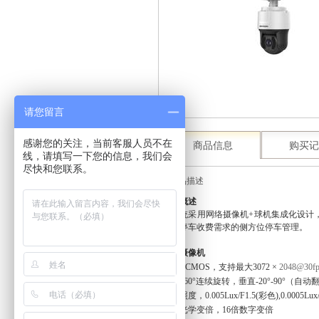
请您留言
感谢您的关注，当前客服人员不在
商品信息
购买记
线，请填写一下您的信息，我们会
尽快和您联系。
商品描述
系统概述
该系统采用网络摄像机+球机集成化设计
他有停车收费需求的侧方位停车管理。
球型摄像机
1/1.8" CMOS，支持最大3072 ×
2048@30fp
水平360°连续旋转，垂直-20°-90°（自动
超低照度，0.005Lux/F1.5(彩色),0.0005Lux/F1
37倍光学变倍，16倍数字变倍